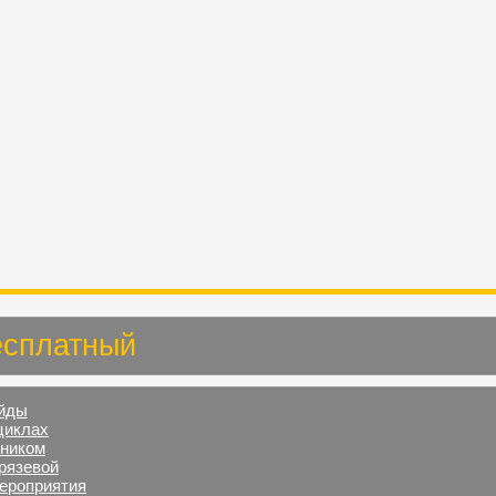
бесплатный
ейды
циклах
кником
рязевой
ероприятия