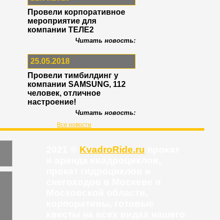
Провели корпоративное
мероприятие для
компании ТЕЛЕ2
Читать новость:
25.05.2018
Провели тимбилдинг у
компании SAMSUNG, 112
человек, отличное
настроение!
Читать новость:
Все новости
2021 ©
KvadroRide.ru
прокат
и аренда квадроциклов,
прокат гидроциклов и
снегоходов в Москеве и
Московской области,
корпоративы, готовые
квесты на всех видах нашего