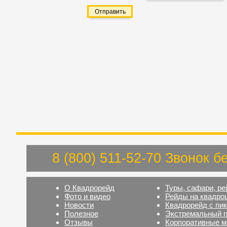
8 (800) 511-52-70 Звонок 
О Квадрорейд
Туры, сафари, р
Фото и видео
Рейды на квадро
Новости
Квадрорейд с пи
Полезное
Экстремальный г
Отзывы
Корпоративные м