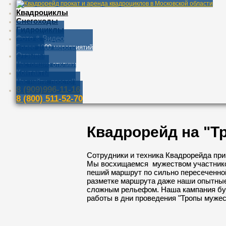
Квадроциклы
Снегоходы
Гидроциклы
Фото & Видео
Более 1000 мероприятий
Отзывы
Настоящие отклики
Контакты
Нас найти, просто!)
8 (909)996-11-16
8 (800) 511-52-70
Квадрорейд на "Т
Сотрудники и техника Квадрорейда при
Мы восхищаемся мужеством участников
пеший маршрут по сильно пересеченной
разметке маршрута даже наши опытные
сложным рельефом. Наша кампания буд
работы в дни проведения "Тропы мужест