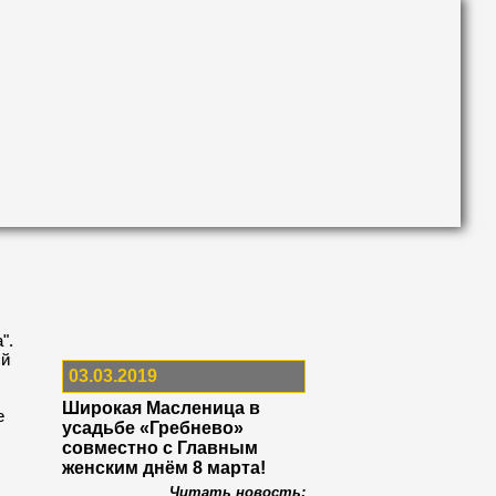
".
ый
03.03.2019
Широкая Масленица в
е
усадьбе «Гребнево»
совместно с Главным
женским днём 8 марта!
Читать новость: