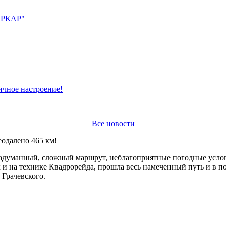
БЕРКАР"
чное настроение!
Все новости
еодалено 465 км!
задуманный, сложный маршрут, неблагоприятные погодные услов
к и на технике Квадрорейда, прошла весь намеченный путь и в 
 Грачевского.