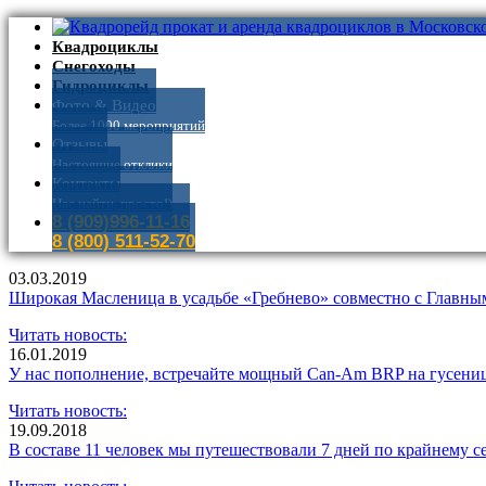
Квадроциклы
Снегоходы
Гидроциклы
Фото & Видео
Более 1000 мероприятий
Отзывы
Настоящие отклики
Контакты
Нас найти, просто!)
8 (909)996-11-16
8 (800) 511-52-70
03.03.2019
Широкая Масленица в усадьбе «Гребнево» совместно с Главны
Читать новость:
16.01.2019
У нас пополнение, встречайте мощный Can-Am BRP на гусени
Читать новость:
19.09.2018
В составе 11 человек мы путешествовали 7 дней по крайнему с