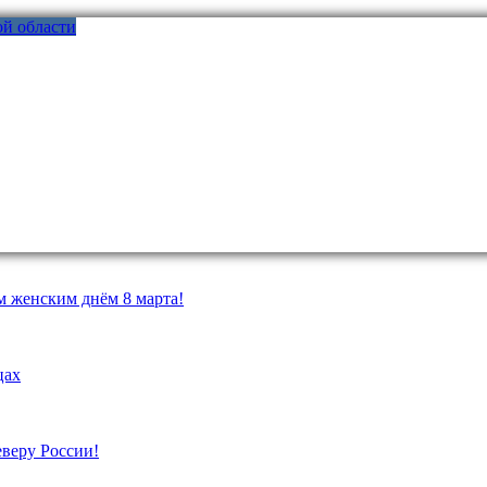
м женским днём 8 марта!
цах
еверу России!