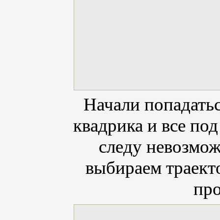
Начали попадать
квадрика и все по
следу невозмо
выбираем траекто
про