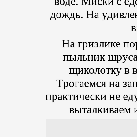
воде. Миски с е
дождь. На удивле
в
На гризлике по
пыльник шруса
щиколотку в в
Трогаемся на за
практически не ед
выталкиваем 