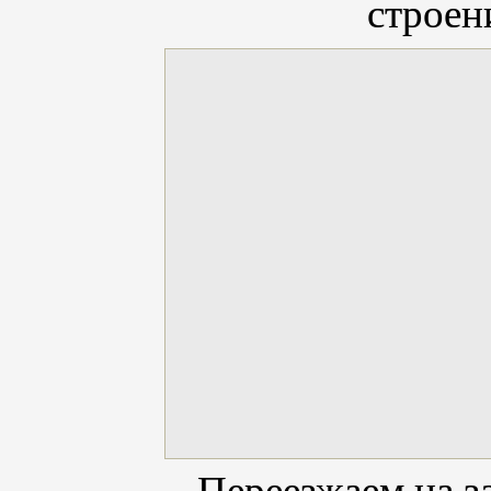
строен
Переезжаем на з