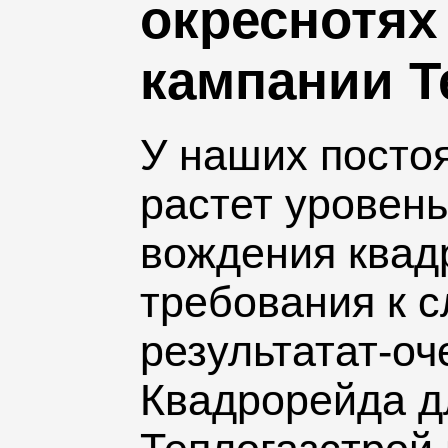
окреснотях
кампании Т
У наших посто
растет уровен
вождения квадр
требования к с
результатат-о
Квадрорейда д