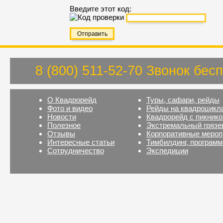
Введите этот код:
8 (800) 511-52-70 Звонок бес
О Квадрорейд
Туры, сафари, рейды
Фото и видео
Рейды на квадроцикл
Новости
Квадрорейд с пикник
Полезное
Экстремальный грязе
Отзывы
Корпоративные мероп
Интересные статьи
Тимбилдинг, програм
Сотрудничество
Экспедиции